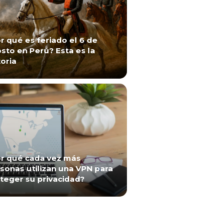
r qué es feriado el 6 de
sto en Perú? Esta es la
toria
r qué cada vez más
sonas utilizan una VPN para
teger su privacidad?