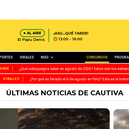
AL AIRE
¡ASU...QUÉ TARDE!
13:00 - 16:00
El Papu Denis
PORTES
VIRALES
MÁS
CONCURSOS
PROGR
NIME
¿Qué videojuegos salen en agosto de 2026? Estos son los estre
VIRALES
¿Por qué es feriado el 6 de agosto en Perú? Esta es la histor
ÚLTIMAS NOTICIAS DE CAUTIVA