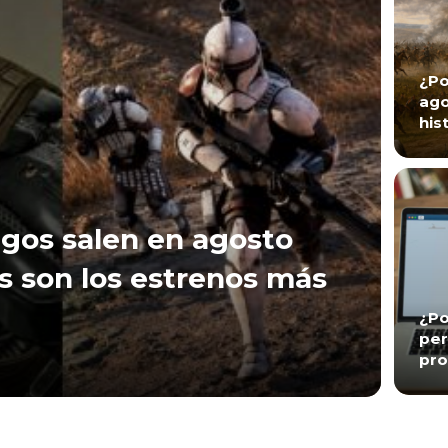
¿Po
ago
his
gos salen en agosto
s son los estrenos más
¿Po
per
pro