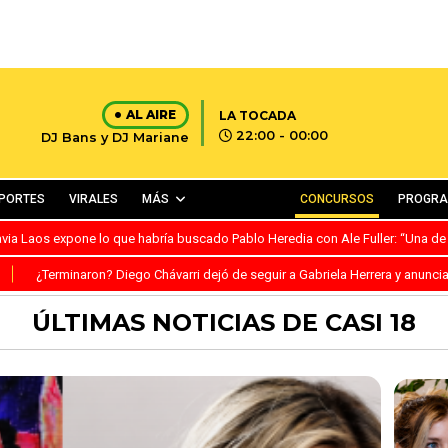
AL AIRE
LA TOCADA
22:00 - 00:00
DJ Bans y DJ Mariane
PORTES
VIRALES
MÁS
CONCURSOS
PROGR
avia Laos expone lo que habría buscado Pablo Heredia con Ale Fuller: “Una de
S
¿Terminaron? Diego Chávarri dejó de seguir a Gabriela Herrera y anunci
ÚLTIMAS NOTICIAS DE CASI 18