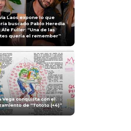
via Laos expone lo que
ría buscado Pablo Heredia
 Ale Fuller: “Una de las
tes quería el remember”
a Vega conquista con el
zamiento de “Tototo (+4)”