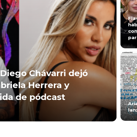
Fla
hab
con
par
Diego Chávarri dejó
briela Herrera y
lida de pódcast
Ari
lan