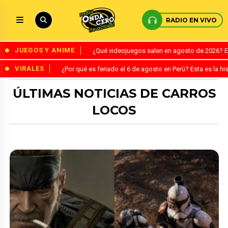
RADIO EN VIVO
JUEGOS Y ANIME
¿Qué videojuegos salen en agosto de 2026? 
VIRALES
¿Por qué es feriado el 6 de agosto en Perú? Esta es la his
ÚLTIMAS NOTICIAS DE CARROS
LOCOS