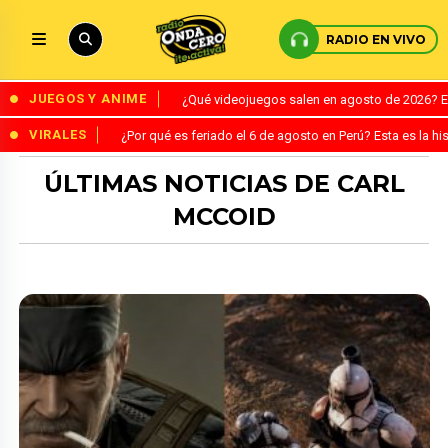
RADIO EN VIVO
JUEGOS Y ANIME
¿Qué videojuegos salen en agosto de 2026? 
VIRALES
¿Por qué es feriado el 6 de agosto en Perú? Esta es la his
ÚLTIMAS NOTICIAS DE CARL
MCCOID