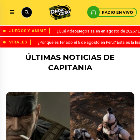
RADIO EN VIVO
JUEGOS Y ANIME
¿Qué videojuegos salen en agosto de 2026? 
VIRALES
¿Por qué es feriado el 6 de agosto en Perú? Esta es la his
ÚLTIMAS NOTICIAS DE
CAPITANIA