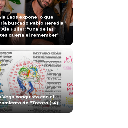
via Laos expone lo que
ría buscado Pablo Heredia
 Ale Fuller: “Una de las
tes quería el remember”
a Vega conquista con el
zamiento de “Tototo (+4)”