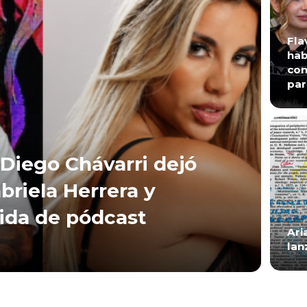
Fla
hab
con
par
Diego Chávarri dejó
briela Herrera y
lida de pódcast
Ari
lan