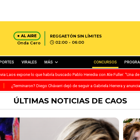
AL AIRE
REGGAETÓN SIN LÍMITES
02:00 - 06:00
Onda Cero
PORTES
VIRALES
MÁS
CONCURSOS
PROGR
avia Laos expone lo que habría buscado Pablo Heredia con Ale Fuller: “Una de
S
¿Terminaron? Diego Chávarri dejó de seguir a Gabriela Herrera y anunci
ÚLTIMAS NOTICIAS DE CAOS