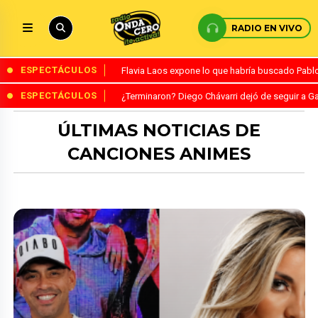
RADIO EN VIVO
ESPECTÁCULOS
Flavia Laos expone lo que habría buscado Pablo 
ESPECTÁCULOS
¿Terminaron? Diego Chávarri dejó de seguir a Ga
ÚLTIMAS NOTICIAS DE
CANCIONES ANIMES