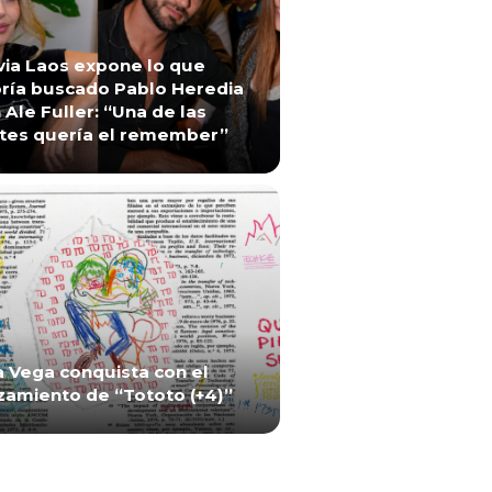
via Laos expone lo que
ría buscado Pablo Heredia
 Ale Fuller: “Una de las
tes quería el remember”
a Vega conquista con el
zamiento de “Tototo (+4)”