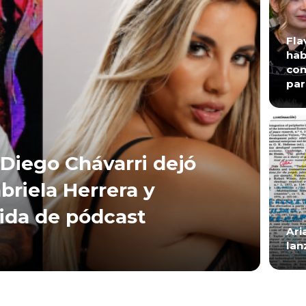
Fla
hab
con
par
Diego Chávarri dejó
briela Herrera y
lida de pódcast
Ari
lan