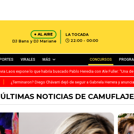
AL AIRE
LA TOCADA
22:00 - 00:00
DJ Bans y DJ Mariane
PORTES
VIRALES
MÁS
CONCURSOS
PROGR
avia Laos expone lo que habría buscado Pablo Heredia con Ale Fuller: “Una de
S
¿Terminaron? Diego Chávarri dejó de seguir a Gabriela Herrera y anunci
ÚLTIMAS NOTICIAS DE CAMUFLAJE