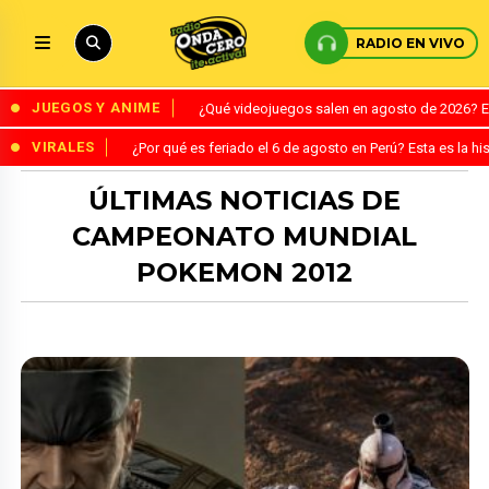
RADIO EN VIVO
JUEGOS Y ANIME
¿Qué videojuegos salen en agosto de 2026? 
VIRALES
¿Por qué es feriado el 6 de agosto en Perú? Esta es la his
ÚLTIMAS NOTICIAS DE
CAMPEONATO MUNDIAL
POKEMON 2012