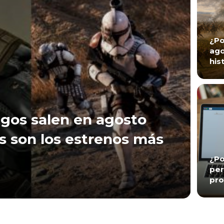
¿Po
ago
his
gos salen en agosto
s son los estrenos más
¿Po
per
pro