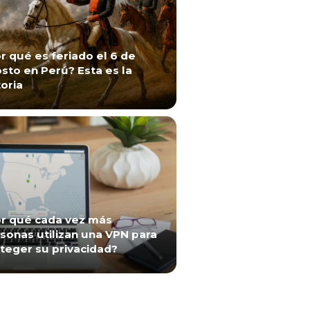
r qué es feriado el 6 de
sto en Perú? Esta es la
toria
r qué cada vez más
sonas utilizan una VPN para
teger su privacidad?