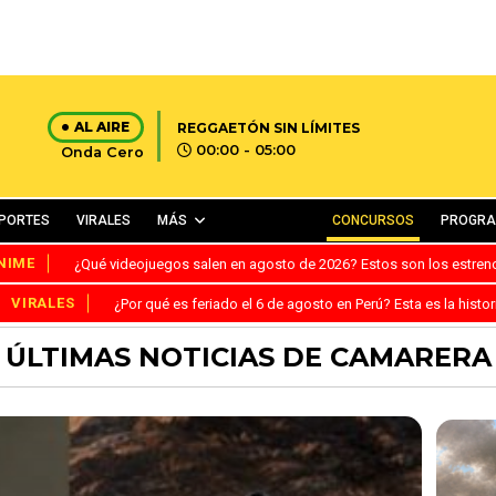
AL AIRE
REGGAETÓN SIN LÍMITES
00:00 - 05:00
Onda Cero
PORTES
VIRALES
MÁS
CONCURSOS
PROGR
NIME
¿Qué videojuegos salen en agosto de 2026? Estos son los estre
VIRALES
¿Por qué es feriado el 6 de agosto en Perú? Esta es la histor
ÚLTIMAS NOTICIAS DE CAMARERA