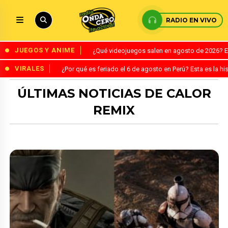
RADIO EN VIVO
JUEGOS Y ANIME
¿Qué videojuegos salen en agosto de 2026? 
VIRALES
¿Por qué es feriado el 6 de agosto en Perú? Esta es la his
ÚLTIMAS NOTICIAS DE CALOR
REMIX