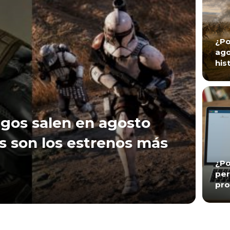
¿Po
ago
his
gos salen en agosto
s son los estrenos más
¿Po
per
pro