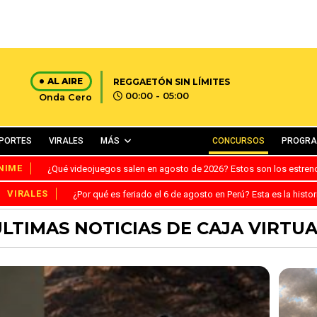
AL AIRE
REGGAETÓN SIN LÍMITES
00:00 - 05:00
Onda Cero
PORTES
VIRALES
MÁS
CONCURSOS
PROGR
NIME
¿Qué videojuegos salen en agosto de 2026? Estos son los estre
VIRALES
¿Por qué es feriado el 6 de agosto en Perú? Esta es la histor
LTIMAS NOTICIAS DE CAJA VIRTU