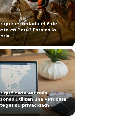
r qué es feriado el 6 de
sto en Perú? Esta es la
toria
r qué cada vez más
sonas utilizan una VPN para
teger su privacidad?