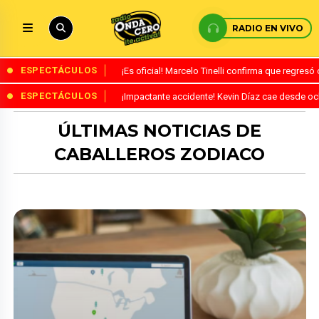
RADIO EN VIVO
ESPECTÁCULOS
¡Es oficial! Marcelo Tinelli confirma que regres
ESPECTÁCULOS
¡Impactante accidente! Kevin Díaz cae desde o
ÚLTIMAS NOTICIAS DE
CABALLEROS ZODIACO