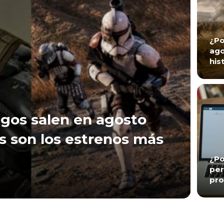
¿Po
ago
his
gos salen en agosto
s son los estrenos más
¿Po
per
pro