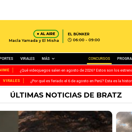
AL AIRE
EL BÚNKER
06:00 - 09:00
Macla Yamada y El Misha
PORTES
VIRALES
MÁS
CONCURSOS
PROGR
NIME
¿Qué videojuegos salen en agosto de 2026? Estos son los estre
VIRALES
¿Por qué es feriado el 6 de agosto en Perú? Esta es la histor
ÚLTIMAS NOTICIAS DE BRATZ