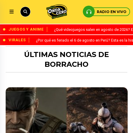
RADIO EN VIVO
JUEGOS Y ANIME
¿Qué videojuegos salen en agosto de 2026? 
VIRALES
¿Por qué es feriado el 6 de agosto en Perú? Esta es la his
ÚLTIMAS NOTICIAS DE
BORRACHO