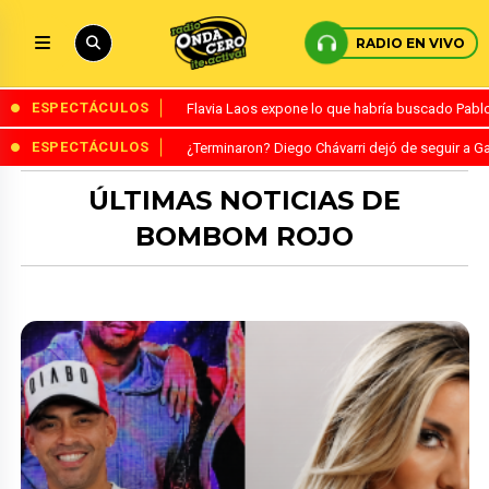
RADIO EN VIVO
ESPECTÁCULOS
Flavia Laos expone lo que habría buscado Pablo 
ESPECTÁCULOS
¿Terminaron? Diego Chávarri dejó de seguir a Ga
ÚLTIMAS NOTICIAS DE
BOMBOM ROJO