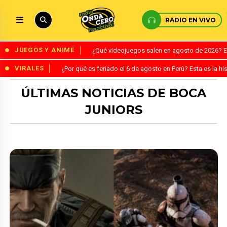
RADIO EN VIVO
JUEGOS Y ANIME
¿Qué videojuegos salen en agosto de 2026? 
VIRALES
¿Por qué es feriado el 6 de agosto en Perú? Esta es la his
ÚLTIMAS NOTICIAS DE BOCA
JUNIORS