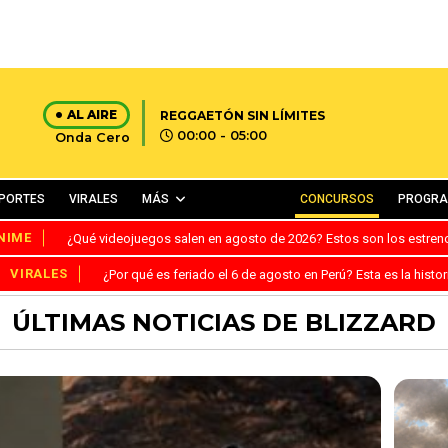
AL AIRE
REGGAETÓN SIN LÍMITES
00:00 - 05:00
Onda Cero
PORTES
VIRALES
MÁS
CONCURSOS
PROGR
NIME
¿Qué videojuegos salen en agosto de 2026? Estos son los estre
VIRALES
¿Por qué es feriado el 6 de agosto en Perú? Esta es la histor
ÚLTIMAS NOTICIAS DE BLIZZARD