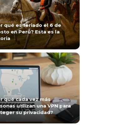
r qué es feriado el 6 de
sto en Perú? Esta es la
toria
r qué cada vez más
sonas utilizan una VPN para
teger su privacidad?