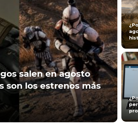
¿Po
ago
his
gos salen en agosto
s son los estrenos más
¿Po
per
pro