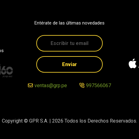
Entérate de las últimas novedades
os
Enviar
ventas@grp.pe
997566067
Copyright © GPR S.A. |
2026
Todos los Derechos Reservados.