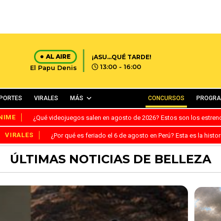
AL AIRE
¡ASU...QUÉ TARDE!
13:00 - 16:00
El Papu Denis
PORTES
VIRALES
MÁS
CONCURSOS
PROGR
NIME
¿Qué videojuegos salen en agosto de 2026? Estos son los estre
VIRALES
¿Por qué es feriado el 6 de agosto en Perú? Esta es la histor
ÚLTIMAS NOTICIAS DE BELLEZA