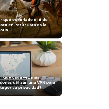
r qué es feriado el 6 de
sto en Perú? Esta es la
toria
r qué cada vez más
sonas utilizan una VPN para
teger su privacidad?