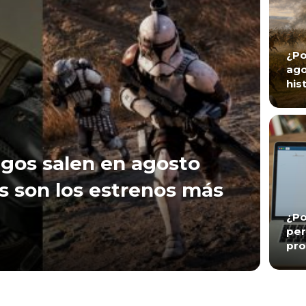
¿Po
ago
his
gos salen en agosto
s son los estrenos más
¿Po
per
pro