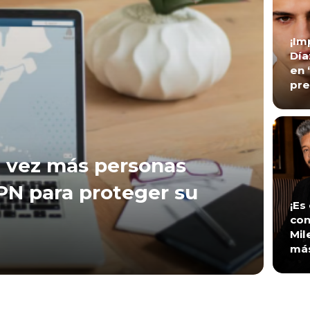
¡Im
Día
en 
pre
 vez más personas
VPN para proteger su
¡Es
con
Mil
má