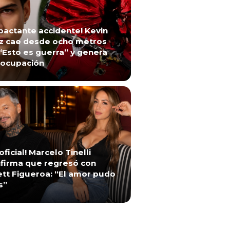
pactante accidente! Kevin
z cae desde ocho metros
“Esto es guerra” y genera
ocupación
 oficial! Marcelo Tinelli
firma que regresó con
ett Figueroa: “El amor pudo
s”