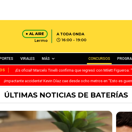
AL AIRE
A TODA ONDA
16:00 - 19:00
Lermo
PORTES
VIRALES
MÁS
CONCURSOS
PROGR
OS
¡Es oficial! Marcelo Tinelli confirma que regresó con Milett Figueroa
¡Impactante accidente! Kevin Díaz cae desde ocho metros en “Esto es guer
ÚLTIMAS NOTICIAS DE BATERÍAS