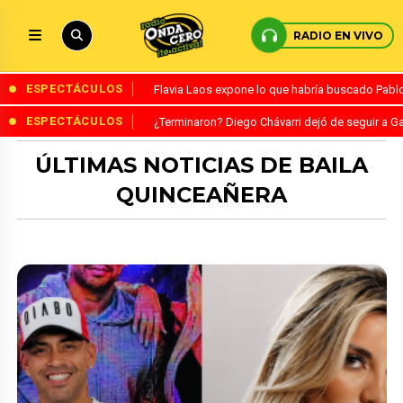
RADIO EN VIVO
ESPECTÁCULOS
Flavia Laos expone lo que habría buscado Pablo 
ESPECTÁCULOS
¿Terminaron? Diego Chávarri dejó de seguir a Ga
ÚLTIMAS NOTICIAS DE BAILA
QUINCEAÑERA