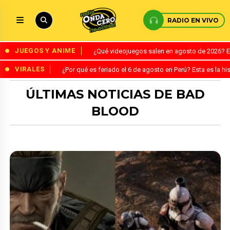
RADIO EN VIVO
JUEGOS Y ANIME
¿Qué videojuegos salen en agosto de 2026? 
VIRALES
¿Por qué es feriado el 6 de agosto en Perú? Esta es la his
ÚLTIMAS NOTICIAS DE BAD
BLOOD