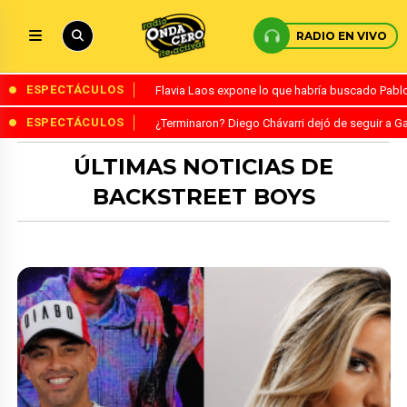
RADIO EN VIVO
ESPECTÁCULOS
Flavia Laos expone lo que habría buscado Pablo 
ESPECTÁCULOS
¿Terminaron? Diego Chávarri dejó de seguir a Ga
ÚLTIMAS NOTICIAS DE
BACKSTREET BOYS