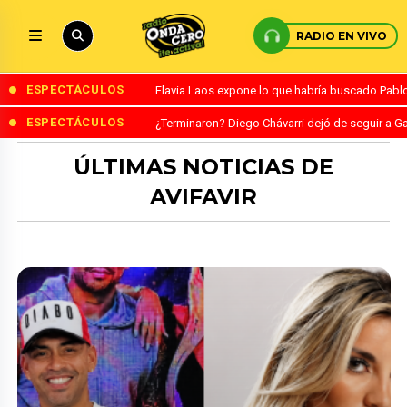
RADIO EN VIVO
ESPECTÁCULOS
Flavia Laos expone lo que habría buscado Pablo 
ESPECTÁCULOS
¿Terminaron? Diego Chávarri dejó de seguir a Ga
ÚLTIMAS NOTICIAS DE
AVIFAVIR