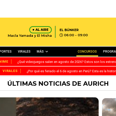
AL AIRE
EL BÚNKER
06:00 - 09:00
Macla Yamada y El Misha
PORTES
VIRALES
MÁS
CONCURSOS
PROGR
NIME
¿Qué videojuegos salen en agosto de 2026? Estos son los estre
VIRALES
¿Por qué es feriado el 6 de agosto en Perú? Esta es la histor
ÚLTIMAS NOTICIAS DE AURICH