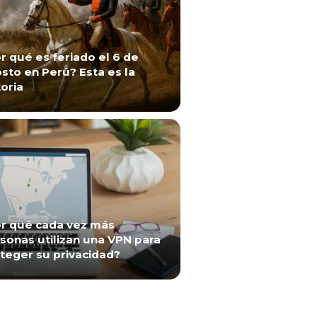
r qué es feriado el 6 de
sto en Perú? Esta es la
toria
r qué cada vez más
sonas utilizan una VPN para
teger su privacidad?