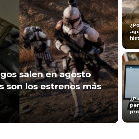
¿Po
ago
his
gos salen en agosto
s son los estrenos más
¿Po
per
pro