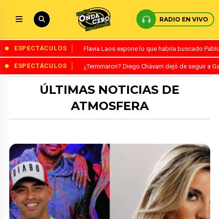
RADIO EN VIVO
ESPECTÁCULOS
Flavia Laos expone lo que habría buscado Pablo 
ESPECTÁCULOS
¿Terminaron? Diego Chávarri dejó de seguir a Ga
ÚLTIMAS NOTICIAS DE
ATMOSFERA