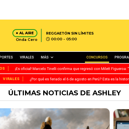
AL AIRE
REGGAETÓN SIN LÍMITES
00:00 - 05:00
Onda Cero
PORTES
VIRALES
MÁS
CONCURSOS
PROGR
OS
¡Es oficial! Marcelo Tinelli confirma que regresó con Milett Figueroa
VIRALES
¿Por qué es feriado el 6 de agosto en Perú? Esta es la histor
ÚLTIMAS NOTICIAS DE ASHLEY