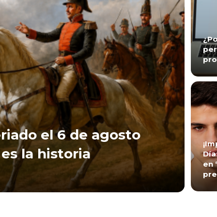
¿Po
per
pro
riado el 6 de agosto
¡Im
es la historia
Día
en 
pre