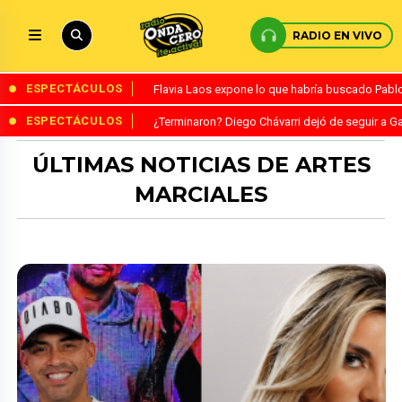
RADIO EN VIVO
ESPECTÁCULOS
Flavia Laos expone lo que habría buscado Pablo 
ESPECTÁCULOS
¿Terminaron? Diego Chávarri dejó de seguir a Ga
ÚLTIMAS NOTICIAS DE ARTES
MARCIALES