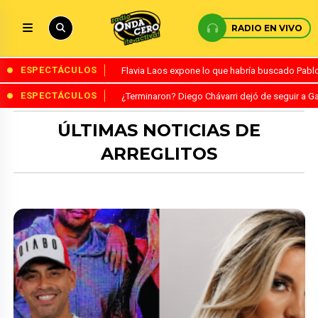
RADIO EN VIVO
ESPECTÁCULOS
Flavia Laos expone lo que habría buscado Pablo 
ESPECTÁCULOS
¿Terminaron? Diego Chávarri dejó de seguir a Ga
ÚLTIMAS NOTICIAS DE
ARREGLITOS