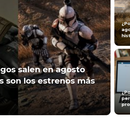
¿Po
ago
his
gos salen en agosto
s son los estrenos más
¿Po
per
pro