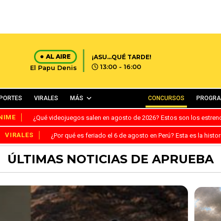
AL AIRE
¡ASU...QUÉ TARDE!
13:00 - 16:00
El Papu Denis
PORTES
VIRALES
MÁS
CONCURSOS
PROGR
NIME
¿Qué videojuegos salen en agosto de 2026? Estos son los estre
VIRALES
¿Por qué es feriado el 6 de agosto en Perú? Esta es la histor
ÚLTIMAS NOTICIAS DE APRUEBA