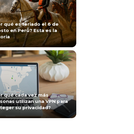
r qué es feriado el 6 de
sto en Perú? Esta es la
toria
r qué cada vez más
sonas utilizan una VPN para
teger su privacidad?