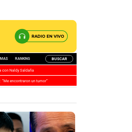
RADIO EN VIVO
BUSCAR
AMAS
RANKING
ca con Naldy Saldaña
a: “Me encontraron un tumor”