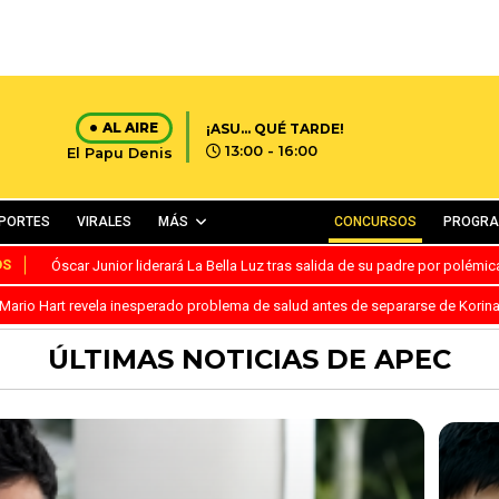
AL AIRE
¡ASU… QUÉ TARDE!
13:00 - 16:00
El Papu Denis
PORTES
VIRALES
MÁS
CONCURSOS
PROGR
OS
Óscar Junior liderará La Bella Luz tras salida de su padre por polémi
Mario Hart revela inesperado problema de salud antes de separarse de Korin
ÚLTIMAS NOTICIAS DE APEC