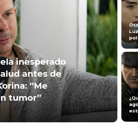
Ósc
Luz
pol
vela inesperado
alud antes de
Korina: “Me
un tumor”
¿Qu
ago
est