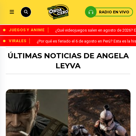
RADIO EN VIVO
JUEGOS Y ANIME
¿Qué videojuegos salen en agosto de 2026? 
VIRALES
¿Por qué es feriado el 6 de agosto en Perú? Esta es la his
ÚLTIMAS NOTICIAS DE ANGELA
LEYVA