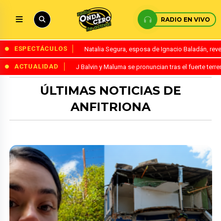
RADIO EN VIVO
ESPECTÁCULOS
Natalia Segura, esposa de Ignacio Baladán, rev
ACTUALIDAD
J Balvin y Maluma se pronuncian tras el fuerte te
ÚLTIMAS NOTICIAS DE
ANFITRIONA