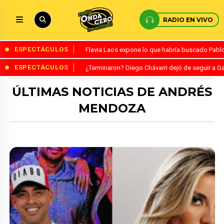
RADIO EN VIVO
ESPECTÁCULOS
Flavia Laos expone lo que habría buscado Pablo 
ESPECTÁCULOS
¿Terminaron? Diego Chávarri dejó de seguir a Ga
ÚLTIMAS NOTICIAS DE ANDRÉS
MENDOZA