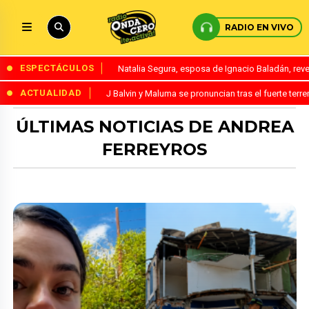
RADIO EN VIVO
ESPECTÁCULOS
Natalia Segura, esposa de Ignacio Baladán, rev
ACTUALIDAD
J Balvin y Maluma se pronuncian tras el fuerte te
ÚLTIMAS NOTICIAS DE ANDREA
FERREYROS