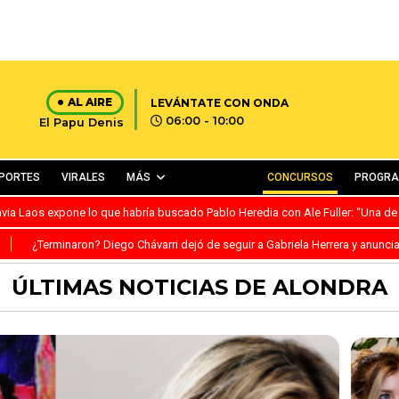
AL AIRE
LEVÁNTATE CON ONDA
06:00 - 10:00
El Papu Denis
PORTES
VIRALES
MÁS
CONCURSOS
PROGR
avia Laos expone lo que habría buscado Pablo Heredia con Ale Fuller: “Una de
S
¿Terminaron? Diego Chávarri dejó de seguir a Gabriela Herrera y anunci
ÚLTIMAS NOTICIAS DE ALONDRA