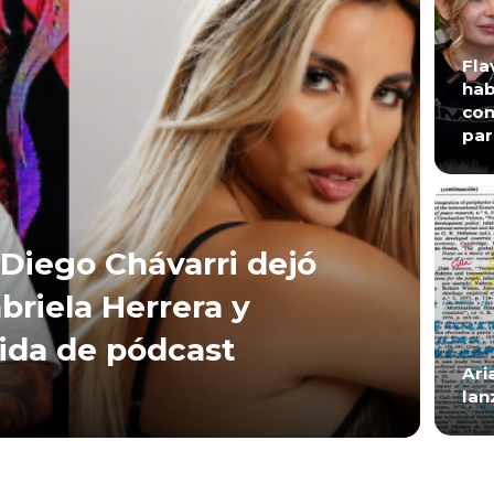
Fla
hab
con
par
Diego Chávarri dejó
briela Herrera y
lida de pódcast
Ari
lan