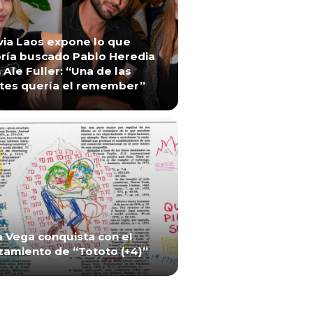
via Laos expone lo que
ría buscado Pablo Heredia
 Ale Fuller: “Una de las
tes quería el remember”
a Vega conquista con el
zamiento de “Tototo (+4)”