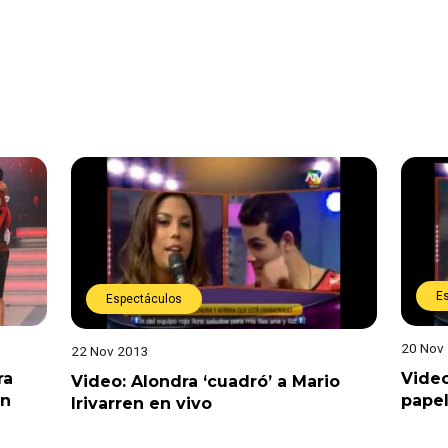
E
Espectáculos
20 Nov
22 Nov 2013
ra
Video
Video: Alondra ‘cuadró’ a Mario
ón
papel
Irivarren en vivo