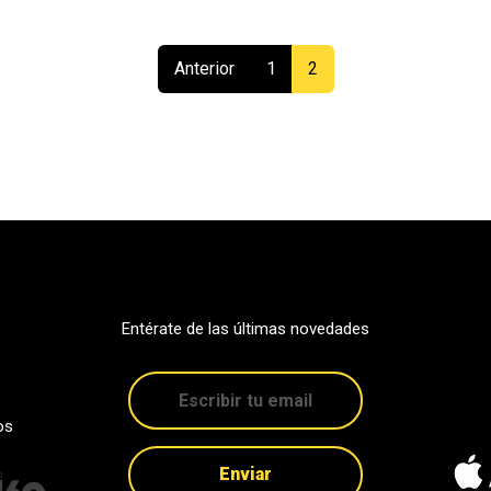
(current)
Anterior
1
2
Entérate de las últimas novedades
os
Enviar