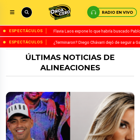
RADIO EN VIVO
ESPECTÁCULOS
Flavia Laos expone lo que habría buscado Pablo 
ESPECTÁCULOS
¿Terminaron? Diego Chávarri dejó de seguir a Ga
ÚLTIMAS NOTICIAS DE
ALINEACIONES