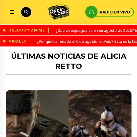
RADIO EN VIVO
JUEGOS Y ANIME
¿Qué videojuegos salen en agosto de 2026? 
VIRALES
¿Por qué es feriado el 6 de agosto en Perú? Esta es la his
ÚLTIMAS NOTICIAS DE ALICIA
RETTO