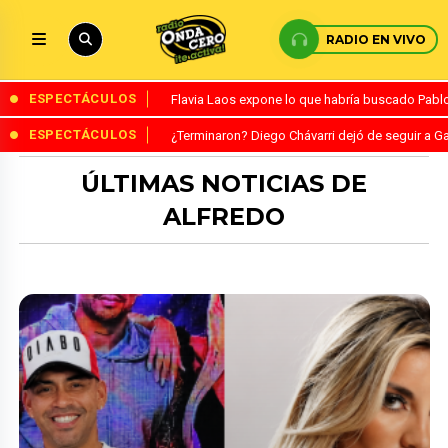
RADIO EN VIVO
ESPECTÁCULOS
Flavia Laos expone lo que habría buscado Pablo 
ESPECTÁCULOS
¿Terminaron? Diego Chávarri dejó de seguir a Ga
ÚLTIMAS NOTICIAS DE
ALFREDO