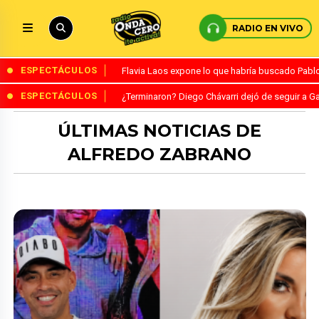
RADIO EN VIVO
ESPECTÁCULOS
Flavia Laos expone lo que habría buscado Pablo 
ESPECTÁCULOS
¿Terminaron? Diego Chávarri dejó de seguir a Ga
ÚLTIMAS NOTICIAS DE
ALFREDO ZABRANO