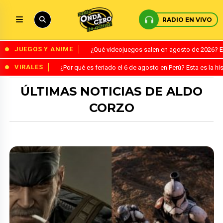
RADIO EN VIVO
JUEGOS Y ANIME
¿Qué videojuegos salen en agosto de 2026? 
VIRALES
¿Por qué es feriado el 6 de agosto en Perú? Esta es la his
ÚLTIMAS NOTICIAS DE ALDO
CORZO