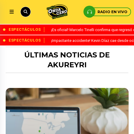
RADIO EN VIVO
ESPECTÁCULOS
¡Es oficial! Marcelo Tinelli confirma que regres
ESPECTÁCULOS
¡Impactante accidente! Kevin Díaz cae desde o
ÚLTIMAS NOTICIAS DE
AKUREYRI