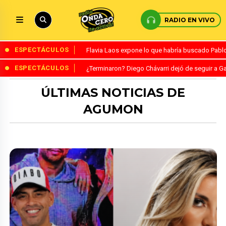
RADIO EN VIVO
ESPECTÁCULOS
Flavia Laos expone lo que habría buscado Pablo 
ESPECTÁCULOS
¿Terminaron? Diego Chávarri dejó de seguir a Ga
ÚLTIMAS NOTICIAS DE
AGUMON