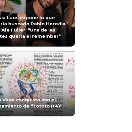
via Laos expone lo que
ría buscado Pablo Heredia
 Ale Fuller: “Una de las
tes quería el remember”
a Vega conquista con el
zamiento de “Tototo (+4)”