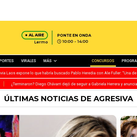
AL AIRE
PONTE EN ONDA
10:00 - 14:00
Lermo
PORTES
VIRALES
MÁS
CONCURSOS
PROGR
avia Laos expone lo que habría buscado Pablo Heredia con Ale Fuller: “Una de
S
¿Terminaron? Diego Chávarri dejó de seguir a Gabriela Herrera y anunci
ÚLTIMAS NOTICIAS DE AGRESIVA