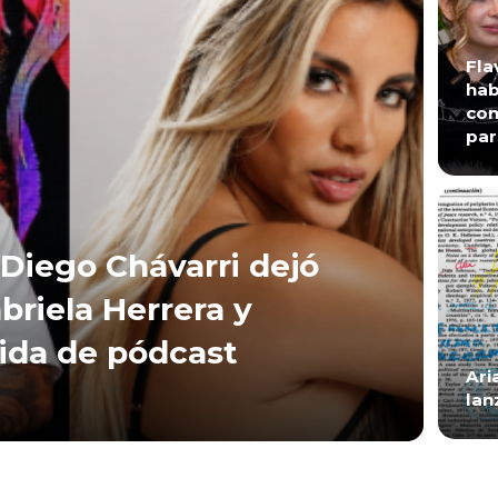
Fla
hab
con
par
Diego Chávarri dejó
briela Herrera y
lida de pódcast
Ari
lan