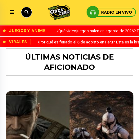
RADIO EN VIVO
JUEGOS Y ANIME
¿Qué videojuegos salen en agosto de 2026? 
VIRALES
¿Por qué es feriado el 6 de agosto en Perú? Esta es la his
ÚLTIMAS NOTICIAS DE
AFICIONADO