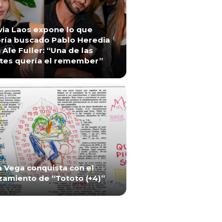
via Laos expone lo que
ría buscado Pablo Heredia
 Ale Fuller: “Una de las
tes quería el remember”
a Vega conquista con el
zamiento de “Tototo (+4)”