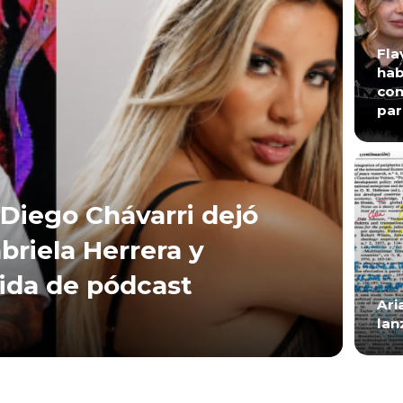
Fla
hab
con
par
Diego Chávarri dejó
briela Herrera y
lida de pódcast
Ari
lan