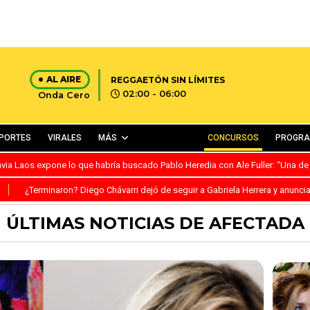
AL AIRE
REGGAETÓN SIN LÍMITES
02:00 - 06:00
Onda Cero
PORTES
VIRALES
MÁS
CONCURSOS
PROGR
avia Laos expone lo que habría buscado Pablo Heredia con Ale Fuller: “Una de
S
¿Terminaron? Diego Chávarri dejó de seguir a Gabriela Herrera y anunci
ÚLTIMAS NOTICIAS DE AFECTADA