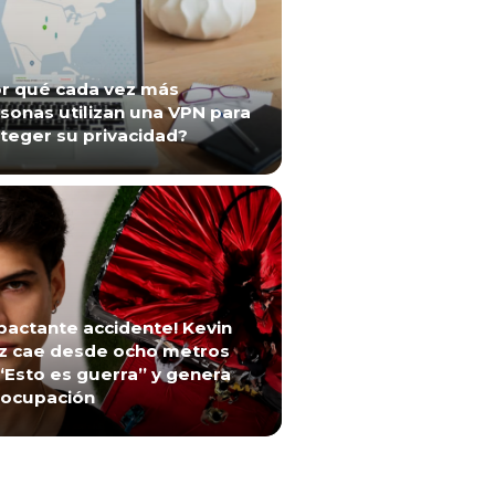
r qué cada vez más
sonas utilizan una VPN para
teger su privacidad?
pactante accidente! Kevin
z cae desde ocho metros
“Esto es guerra” y genera
ocupación