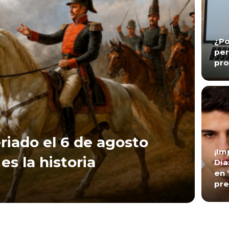
¿Po
per
pro
riado el 6 de agosto
¡Im
es la historia
Día
en 
pre