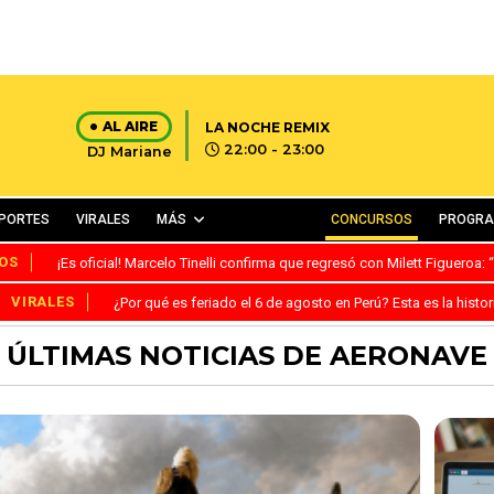
AL AIRE
LA NOCHE REMIX
22:00 - 23:00
DJ Mariane
PORTES
VIRALES
MÁS
CONCURSOS
PROGR
OS
¡Es oficial! Marcelo Tinelli confirma que regresó con Milett Figueroa
VIRALES
¿Por qué es feriado el 6 de agosto en Perú? Esta es la histor
ÚLTIMAS NOTICIAS DE AERONAVE