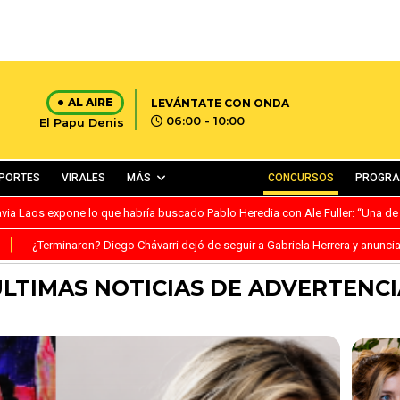
AL AIRE
LEVÁNTATE CON ONDA
06:00 - 10:00
El Papu Denis
PORTES
VIRALES
MÁS
CONCURSOS
PROGR
avia Laos expone lo que habría buscado Pablo Heredia con Ale Fuller: “Una de
S
¿Terminaron? Diego Chávarri dejó de seguir a Gabriela Herrera y anunci
ÚLTIMAS NOTICIAS DE ADVERTENCI