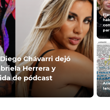
Fla
hab
con
par
Diego Chávarri dejó
briela Herrera y
lida de pódcast
Ari
lan