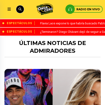
RADIO EN VIVO
ESPECTÁCULOS
Flavia Laos expone lo que habría buscado Pablo 
ESPECTÁCULOS
¿Terminaron? Diego Chávarri dejó de seguir a Ga
ÚLTIMAS NOTICIAS DE
ADMIRADORES