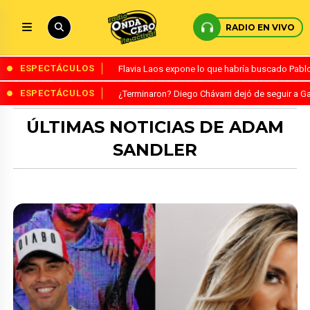
RADIO EN VIVO
ESPECTÁCULOS
Flavia Laos expone lo que habría buscado Pablo 
ESPECTÁCULOS
¿Terminaron? Diego Chávarri dejó de seguir a Ga
ÚLTIMAS NOTICIAS DE ADAM
SANDLER